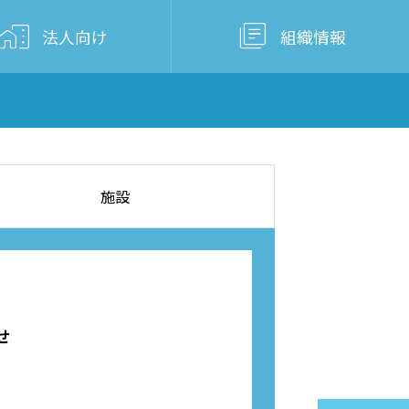


法人向け
組織情報
施設
せ