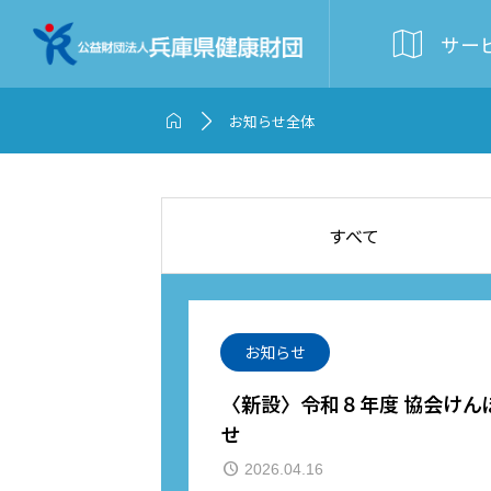

サー


お知らせ全体
すべて
お知らせ
〈新設〉令和８年度 協会けん
せ
2026.04.16