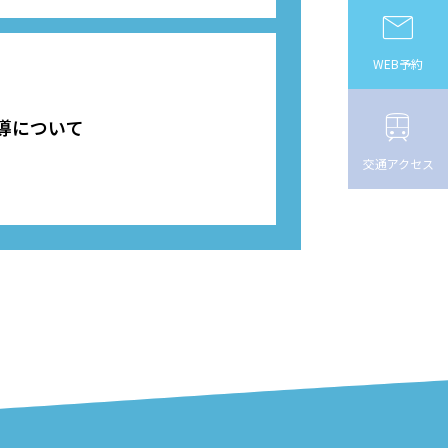

WEB予約

導について
交通アクセス